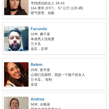
寻找情侣的女人 39-43
164 厘米 (5'5")， 57 公斤 (125 磅)
喷气滑雪，划船
Facundo
32年, 狮子座
单身男人找老婆
兰卡瓜
远足，足球
Belem
25年, 射手座
让我们见面吧，我是一个能干的女人
兰卡瓜， 智利
友谊
Andrea
56年, 水瓶座