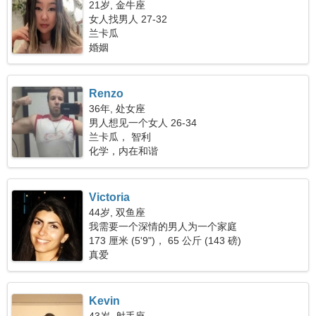
21岁, 金牛座
女人找男人 27-32
兰卡瓜
婚姻
Renzo
36年, 处女座
男人想见一个女人 26-34
兰卡瓜， 智利
化学，内在和谐
Victoria
44岁, 双鱼座
我需要一个深情的男人为一个家庭
173 厘米 (5'9")， 65 公斤 (143 磅)
真爱
Kevin