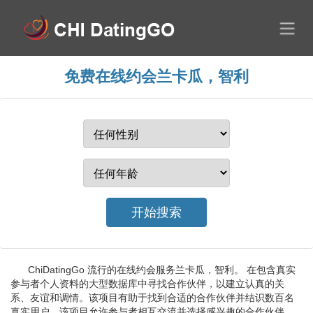
免费在线约会兰卡瓜，智利
ChiDatingGo 流行的在线约会服务兰卡瓜，智利。 在包含真实
参与者个人资料的大型数据库中寻找合作伙伴，以建立认真的关
系、友谊和调情。该项目有助于找到合适的合作伙伴并结识数百名
真实用户。该项目允许参与者相互交流并选择感兴趣的合作伙伴。