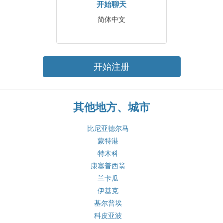
开始聊天
简体中文
开始注册
其他地方、城市
比尼亚德尔马
蒙特港
特木科
康塞普西翁
兰卡瓜
伊基克
基尔普埃
科皮亚波