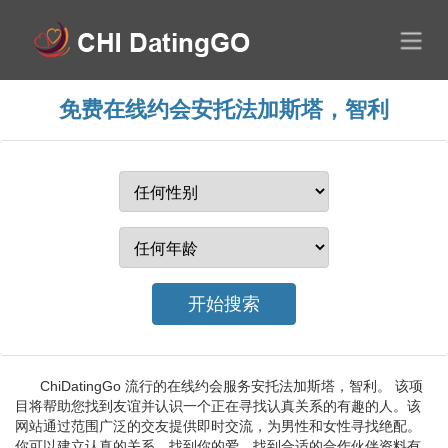
免费在线约会安托法加斯塔，智利
ChiDatingGo 流行的在线约会服务安托法加斯塔，智利。 该项
目将帮助您找到友谊并认识一个正在寻找认真关系的有趣的人。该
网站通过范围广泛的交友提供即时交流，为男性和女性寻找绝配。
你可以建立认真的关系，找到你的爱。找到合适的合作伙伴资料有