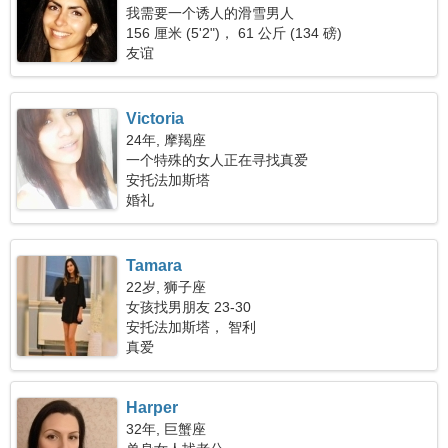
我需要一个诱人的滑雪男人
156 厘米 (5'2")， 61 公斤 (134 磅)
友谊
Victoria
24年, 摩羯座
一个特殊的女人正在寻找真爱
安托法加斯塔
婚礼
Tamara
22岁, 狮子座
女孩找男朋友 23-30
安托法加斯塔， 智利
真爱
Harper
32年, 巨蟹座